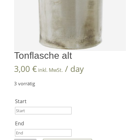
Tonflasche alt
3,00
€
/ day
inkl. MwSt.
3 vorrätig
Start
Start
End
August
2026
End
Mo
Di
Mi
Do
Fr
Sa
So