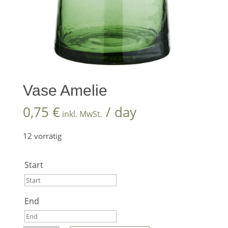
Vase Amelie
0,75
€
/ day
inkl. MwSt.
12 vorrätig
Start
Start
End
August
2026
End
Mo
Di
Mi
Do
Fr
Sa
So