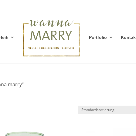
rleih
Portfolio
Kontak
nna marry“