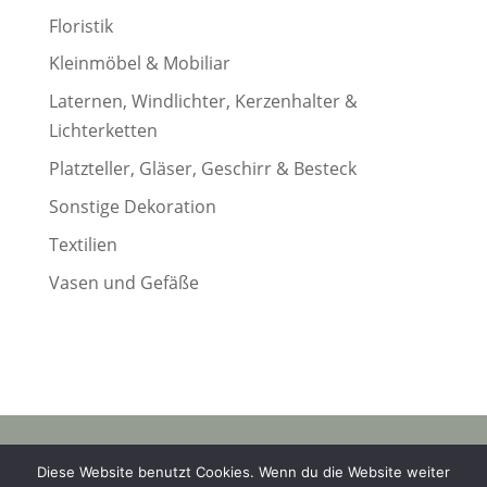
Floristik
Kleinmöbel & Mobiliar
Laternen, Windlichter, Kerzenhalter &
Lichterketten
Platzteller, Gläser, Geschirr & Besteck
Sonstige Dekoration
Textilien
Vasen und Gefäße
© 2023 wanna marry |
Diese Website benutzt Cookies. Wenn du die Website weiter
Datenschutz
|
AGB
|
Widerruf
|
Impressum