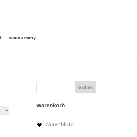
t
wanna marry
Warenkorb
Wunschliste -