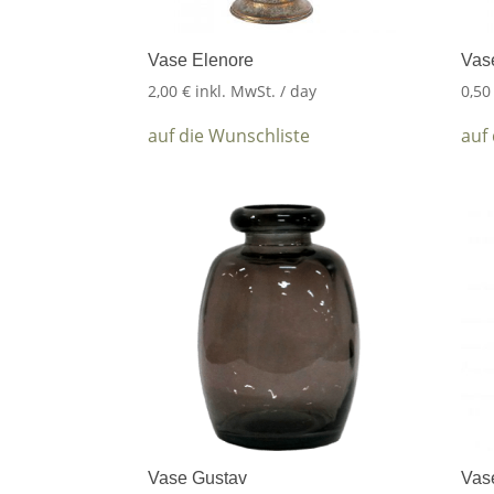
Vase Elenore
Vas
2,00
€
inkl. MwSt.
/ day
0,5
auf die Wunschliste
auf
Vase Gustav
Vas