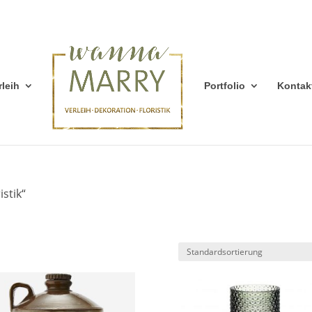
rleih
Portfolio
Kontak
istik“