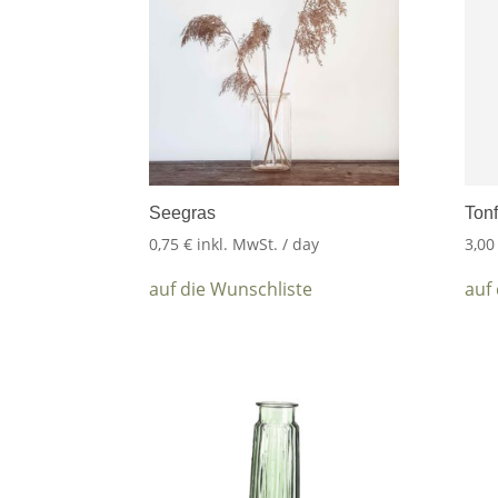
Seegras
Tonf
0,75
€
inkl. MwSt.
/ day
3,0
auf die Wunschliste
auf