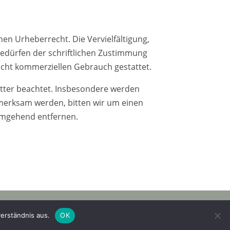
hen Urheberrecht. Die Vervielfältigung,
edürfen der schriftlichen Zustimmung
nicht kommerziellen Gebrauch gestattet.
ritter beachtet. Insbesondere werden
ufmerksam werden, bitten wir um einen
umgehend entfernen.
sum
|
erständnis aus.
OK