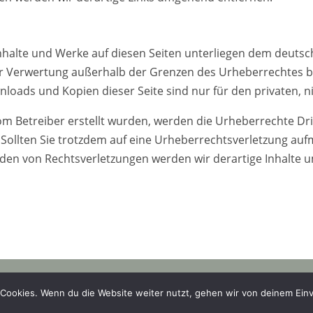
Inhalte und Werke auf diesen Seiten unterliegen dem deutsc
er Verwertung außerhalb der Grenzen des Urheberrechtes b
wnloads und Kopien dieser Seite sind nur für den privaten, 
t vom Betreiber erstellt wurden, werden die Urheberrechte D
t. Sollten Sie trotzdem auf eine Urheberrechtsverletzung a
den von Rechtsverletzungen werden wir derartige Inhalte 
 wanna marry |
Datenschutz
|
AGB
|
Widerruf
|
Impres
Cookies. Wenn du die Website weiter nutzt, gehen wir von deinem Einv