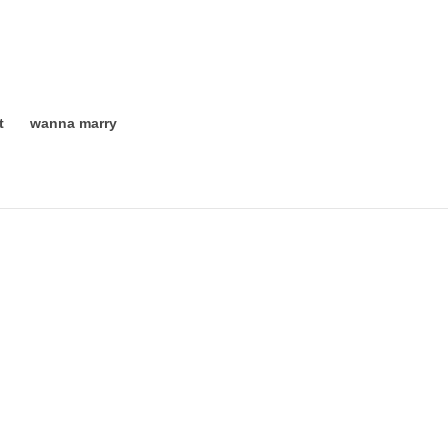
t
wanna marry