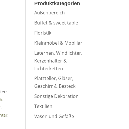
Produktkategorien
Außenbereich
Buffet & sweet table
Floristik
o
Kleinmöbel & Mobiliar
2
Laternen, Windlichter,
9
Kerzenhalter &
o
Lichterketten
6
2
Platzteller, Gläser,
23
9
Geschirr & Besteck
30
6
ter:
Sonstige Dekoration
ih
,
6
23
Textilien
r
,
30
hter
,
Vasen und Gefäße
en
6