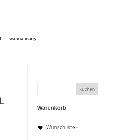
t
wanna marry
 L
Warenkorb
Wunschliste -