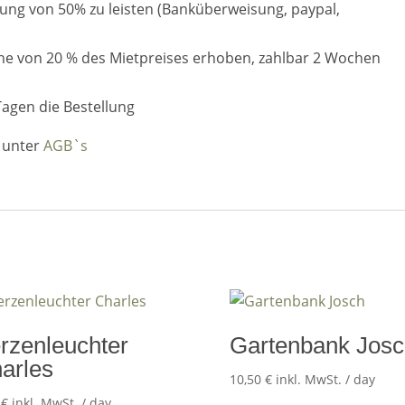
hlung von 50% zu leisten (Banküberweisung, paypal,
öhe von 20 % des Mietpreises erhoben, zahlbar 2 Wochen
Tagen die Bestellung
n unter
AGB`s
rzenleuchter
Gartenbank Josc
arles
10,50
€
inkl. MwSt.
/ day
5
€
inkl. MwSt.
/ day