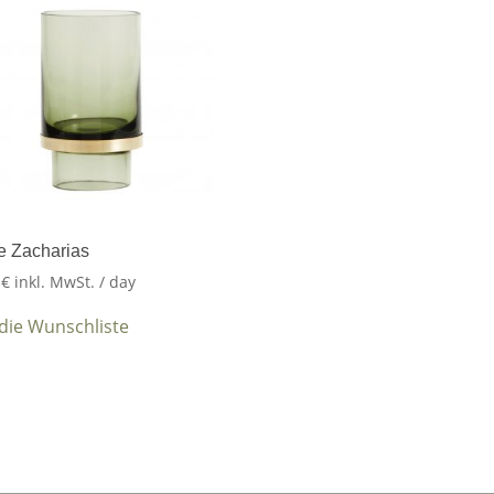
e Zacharias
5
€
inkl. MwSt.
/ day
 die Wunschliste