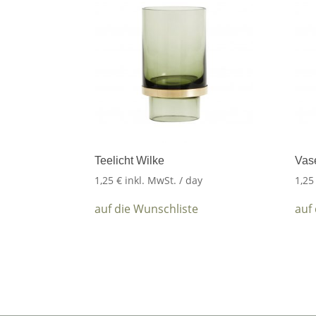
Teelicht Wilke
Vas
1,25
€
inkl. MwSt.
/ day
1,2
auf die Wunschliste
auf