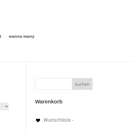
t
wanna marry
Warenkorb
Wunschliste -