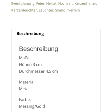
Eventplanung
,
Feier
,
Heirat
,
Hochzeit
,
Kerzenhalter
,
Heute
Löschen
Schließen
31
1
2
3
4
5
6
Kerzenleuchter
,
Leuchter
,
Skandi
,
Verleih
Heute
Löschen
Schließen
Beschreibung
Beschreibung
Maße:
Höhen 3 cm
Durchmesser 4,5 cm
Material:
Metall
Farbe:
Messing/Gold