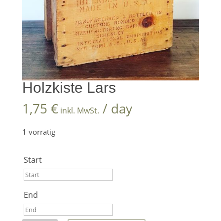
Holzkiste Lars
1,75
€
/ day
inkl. MwSt.
1 vorrätig
Start
Start
End
August
2026
End
Mo
Di
Mi
Do
Fr
Sa
So