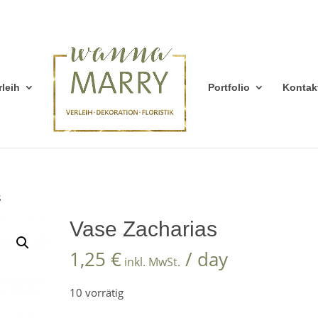
rleih
Portfolio
Kontak
s
Vase Zacharias
1,25
€
/ day
inkl. MwSt.
10 vorrätig