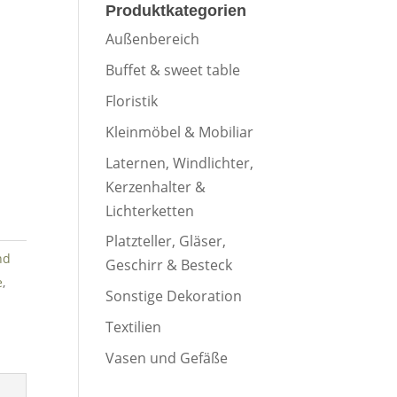
Produktkategorien
Außenbereich
Buffet & sweet table
Floristik
o
Kleinmöbel & Mobiliar
2
Laternen, Windlichter,
9
Kerzenhalter &
o
Lichterketten
6
2
Platzteller, Gläser,
23
9
nd
Geschirr & Besteck
30
6
e
,
Sonstige Dekoration
6
23
Textilien
30
Vasen und Gefäße
en
6