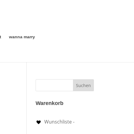
t
wanna marry
Warenkorb
Wunschliste -