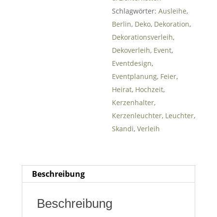
31
1
2
3
4
5
6
Schlagwörter:
Ausleihe
,
Lösch
Schlie
Berlin
,
Deko
,
Dekoration
,
Heute
en
ßen
Dekorationsverleih
,
Lösch
Schlie
Dekoverleih
,
Event
,
Heute
en
ßen
Eventdesign
,
Eventplanung
,
Feier
,
Heirat
,
Hochzeit
,
Kerzenhalter
,
Kerzenleuchter
,
Leuchter
,
Skandi
,
Verleih
Beschreibung
Beschreibung