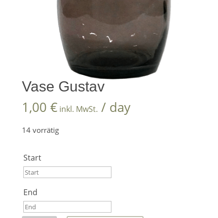
Vase Gustav
1,00
€
/ day
inkl. MwSt.
14 vorrätig
Start
Start
End
August
2026
End
Mo
Di
Mi
Do
Fr
Sa
So