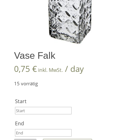
Vase Falk
0,75
€
/ day
inkl. MwSt.
15 vorrätig
Start
Start
End
August
2026
End
Mo
Di
Mi
Do
Fr
Sa
So