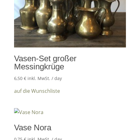
Vasen-Set großer
Messingkrüge
6,50
€
inkl. MwSt.
/ day
auf die Wunschliste
Vase Nora
0,75
€
inkl. MwSt.
/ day