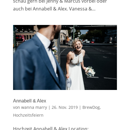
schau gern bei Jenny & Marcus vorbei oder
auch bei Annabell & Alex. Vanessa &...
Annabell & Alex
von
wanna marry
|
26. Nov. 2019
|
BrewDog
,
Hochzeitsfeiern
Hochzeit Annabell & Alex Location: