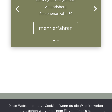
Gartenglück Wegendorf
Altlandsberg
Personenanzahl: 80
mehr erfahren
© 2023 wanna marry |
Diese Website benutzt Cookies. Wenn du die Website weiter
Datenschutz
|
AGB
|
Widerruf
|
Impressum
nutzt, gehen wir von deinem Einverständnis aus.