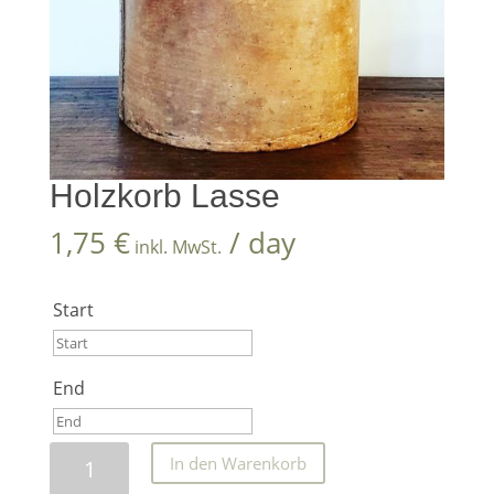
Holzkorb Lasse
1,75
€
/ day
inkl. MwSt.
Start
Start
End
August
2026
End
Mo
Di
Mi
Do
Fr
Sa
So
Holzkorb
In den Warenkorb
August
27
28
29
30
31
1
2
2026
Lasse