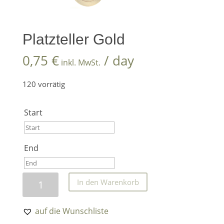
Platzteller Gold
0,75
€
/ day
inkl. MwSt.
120 vorrätig
Start
Start
End
August
2026
End
Mo
Di
Mi
Do
Fr
Sa
So
Platzteller
In den Warenkorb
August
27
28
29
30
31
1
2
2026
Gold
Menge
3
4
5
6
7
8
9
Mo
Di
Mi
Do
Fr
Sa
So
auf die Wunschliste