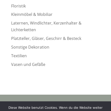
Floristik
Kleinmöbel & Mobiliar
Laternen, Windlichter, Kerzenhalter &
Lichterketten
Platzteller, Gläser, Geschirr & Besteck
Sonstige Dekoration
Textilien
Vasen und Gefäße
© 2023 wanna marry |
Diese Website benutzt Cookies. Wenn du die Website weiter
Datenschutz
|
AGB
|
Widerruf
|
Impressum