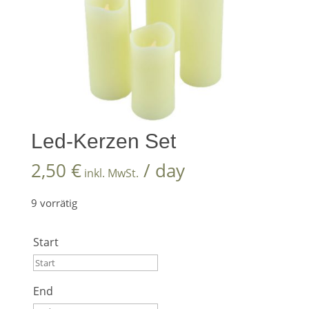
Led-Kerzen Set
2,50
€
/ day
inkl. MwSt.
9 vorrätig
Start
Start
End
August
2026