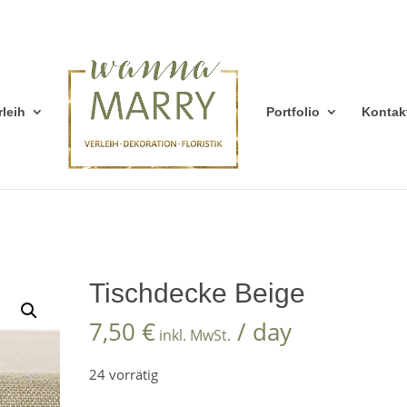
rleih
Portfolio
Kontak
Tischdecke Beige
7,50
€
/ day
inkl. MwSt.
24 vorrätig