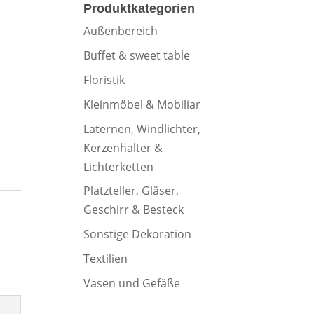
Produktkategorien
Außenbereich
Buffet & sweet table
Floristik
o
Kleinmöbel & Mobiliar
2
Laternen, Windlichter,
9
Kerzenhalter &
o
Lichterketten
6
2
Platzteller, Gläser,
23
9
Geschirr & Besteck
30
6
Sonstige Dekoration
6
23
Textilien
30
Vasen und Gefäße
en
6