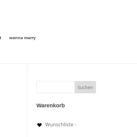
t
wanna marry
Warenkorb
Wunschliste -