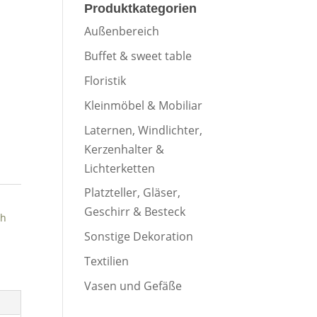
Produktkategorien
Außenbereich
Buffet & sweet table
Floristik
o
Kleinmöbel & Mobiliar
2
Laternen, Windlichter,
9
Kerzenhalter &
o
Lichterketten
6
2
Platzteller, Gläser,
23
9
Geschirr & Besteck
ch
30
6
Sonstige Dekoration
6
23
Textilien
30
Vasen und Gefäße
en
6