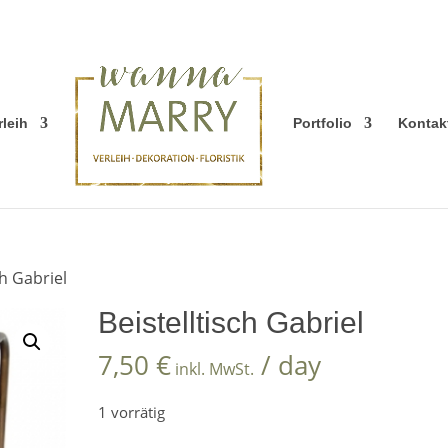
rleih
Portfolio
Kontak
ch Gabriel
Beistelltisch Gabriel
7,50
€
/ day
inkl. MwSt.
1 vorrätig