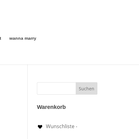
t
wanna marry
Warenkorb
Wunschliste -