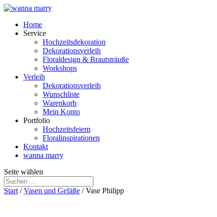
Home
Service
Hochzeitsdekoration
Dekorationsverleih
Floraldesign & Brautsträuße
Workshops
Verleih
Dekorationsverleih
Wunschliste
Warenkorb
Mein Konto
Portfolio
Hochzeitsfeiern
Floralinspirationen
Kontakt
wanna marry
Seite wählen
Start
/
Vasen und Gefäße
/ Vase Philipp