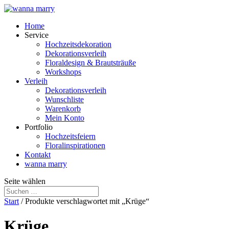
Home
Service
Hochzeitsdekoration
Dekorationsverleih
Floraldesign & Brautsträuße
Workshops
Verleih
Dekorationsverleih
Wunschliste
Warenkorb
Mein Konto
Portfolio
Hochzeitsfeiern
Floralinspirationen
Kontakt
wanna marry
Seite wählen
Start
/ Produkte verschlagwortet mit „Krüge“
Krüge