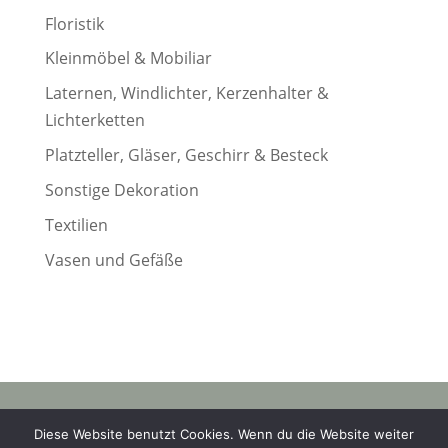
Floristik
Kleinmöbel & Mobiliar
Laternen, Windlichter, Kerzenhalter &
Lichterketten
Platzteller, Gläser, Geschirr & Besteck
Sonstige Dekoration
Textilien
Vasen und Gefäße
© 2023 wanna marry |
Diese Website benutzt Cookies. Wenn du die Website weiter
Datenschutz
|
AGB
|
Widerruf
|
Impressum