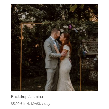
Backdrop Jasmina
35,00
€
inkl. MwSt.
/ day