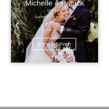
Michelle & Patrick
Location:
Gartenglück Wegendorf
Altlandsberg
Personenanzahl: 80
mehr erfahren