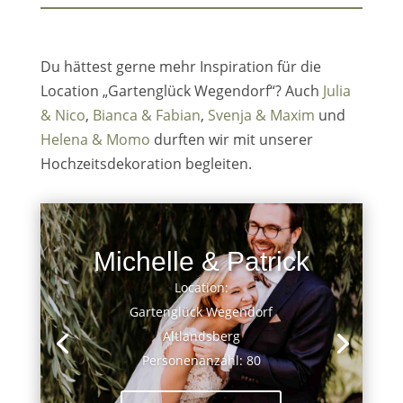
Du hättest gerne mehr Inspiration für die
Location „Gartenglück Wegendorf“? Auch
Julia
& Nico
,
Bianca & Fabian
,
Svenja & Maxim
und
Helena & Momo
durften wir mit unserer
Hochzeitsdekoration begleiten.
Michelle & Patrick
Location:
Gartenglück Wegendorf
Altlandsberg
Personenanzahl: 80